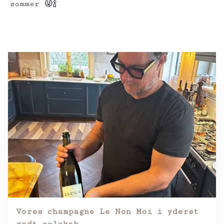
sommer 😜🍾
Vores champagne Le Non Moi i yderst