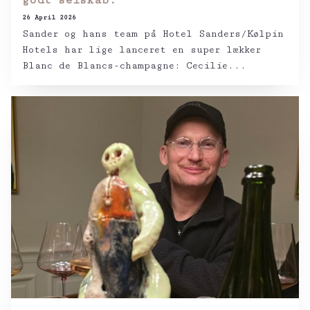
godt selskab.
26 April 2026
Sander og hans team på Hotel Sanders/Kølpin
Hotels har lige lanceret en super lækker
Blanc de Blancs-champagne: Cecilie...