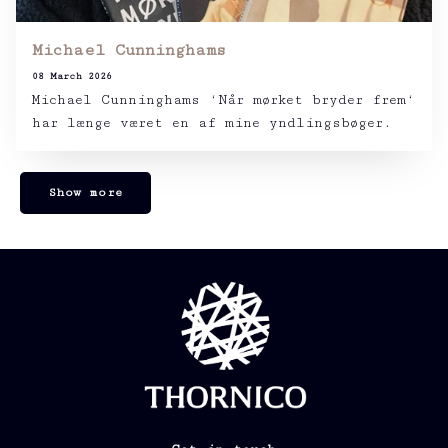
Michael Cunninghams
08 March 2026
Michael Cunninghams ‘Når mørket bryder frem‘
har længe været en af mine yndlingsbøger.
Show more