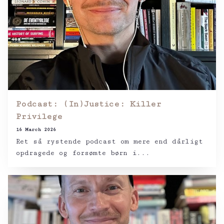
Podcast: (In)Justice: Killer
Privilege
16 March 2026
Ret så rystende podcast om mere end dårligt
opdragede og forsømte børn i...