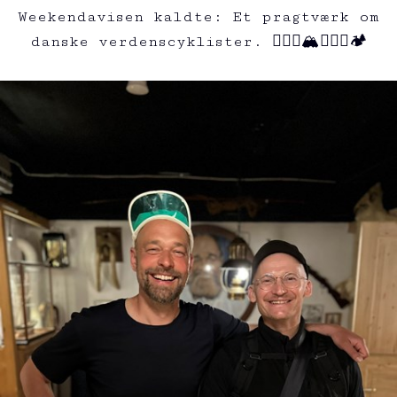
Weekendavisen kaldte: Et pragtværk om
danske verdenscyklister. 🚵🏻‍♂️🏔️🚵🏻‍♀️🏕️