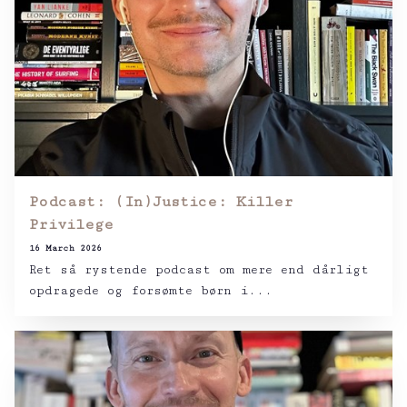
Podcast: (In)Justice: Killer
Privilege
16 March 2026
Ret så rystende podcast om mere end dårligt
opdragede og forsømte børn i...