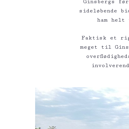
Ginsbergs før
sideløbende bi
ham helt 
Faktisk et ri
meget til Gins
overflødighe
involveren