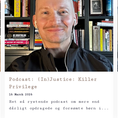
Podcast: (In)Justice: Killer
Privilege
16 March 2026
Ret så rystende podcast om mere end
dårligt opdragede og forsømte børn i...