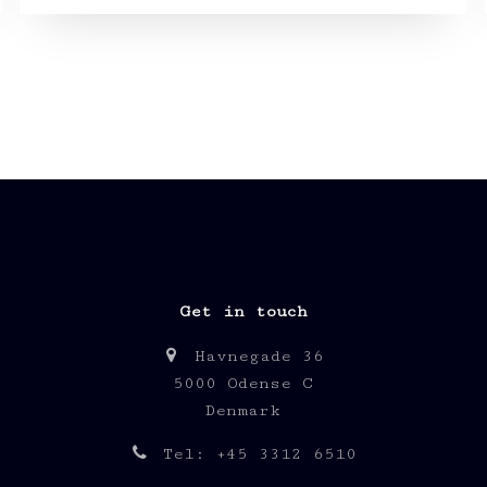
Get in touch
Havnegade 36
5000 Odense C
Denmark
Tel: +45 3312 6510