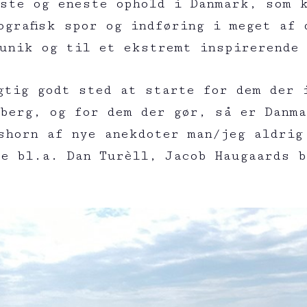
ste og eneste ophold i Danmark, som 
ografisk spor og indføring i meget af 
unik og til et ekstremt inspirerende
gtig godt sted at starte for dem der 
berg, og for dem der gør, så er Danm
dshorn af nye anekdoter man/jeg aldrig
de bl.a. Dan Turèll, Jacob Haugaards b