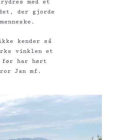
krydres med et
det, der gjorde
 menneske.
ikke kender så
arks vinklen et
 før har hørt
ror Jan mf.