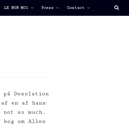
LE NON MOI
Press
Contact
 på Desolation
 af en af hans
; not so much.
e bog om Allen