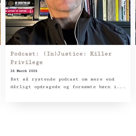
Podcast: (In)Justice: Killer
Privilege
16 March 2026
Ret så rystende podcast om mere end
dårligt opdragede og forsømte børn i...