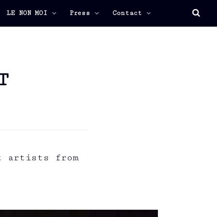
LE NON MOI
Press
Contact
T
t artists from