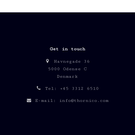
Get in touch
Havnegade 36
5000 Odense C
Denmark
Tel: +45 3312 6510
E-mail: info@thornico.com