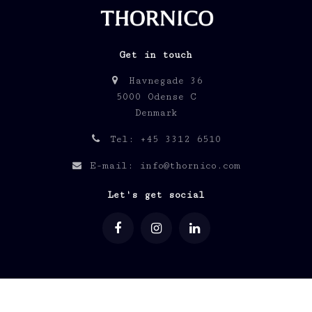
Get in touch
Havnegade 36
5000 Odense C
Denmark
Tel: +45 3312 6510
E-mail: info@thornico.com
Let's get social