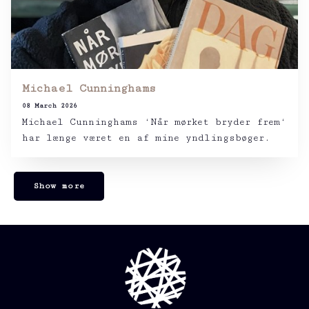
Michael Cunninghams
08 March 2026
Michael Cunninghams ‘Når mørket bryder frem‘
har længe været en af mine yndlingsbøger.
Show more