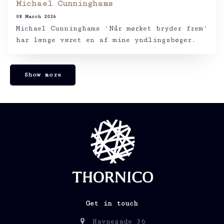
Michael Cunninghams
08 March 2026
Michael Cunninghams ‘Når mørket bryder frem‘
har længe været en af mine yndlingsbøger.
Show more
Get in touch
Havnegade 36