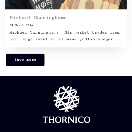
Michael Cunninghams
08 March 2026
Michael Cunninghams ‘Når mørket bryder frem‘
har længe været en af mine yndlingsbøger.
Show more