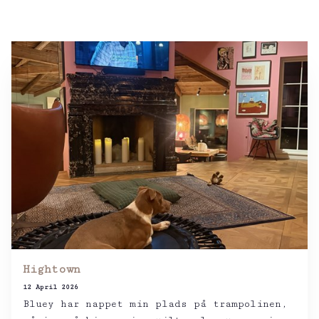
Hightown
12 April 2026
Bluey har nappet min plads på trampolinen,