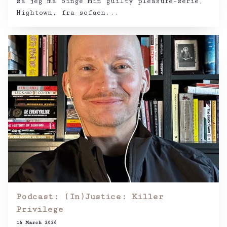
så jeg må binge min guilty pleasure-serie,
Hightown, fra sofaen...
Podcast: (In)Justice: Killer
Privilege
16 March 2026