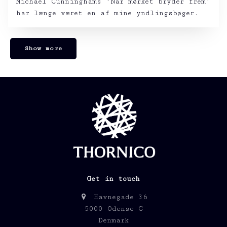
Michael Cunninghams ‘Når mørket bryder frem‘
har længe været en af mine yndlingsbøger.
Show more
Get in touch
Havnegade 36
5000 Odense C
Denmark