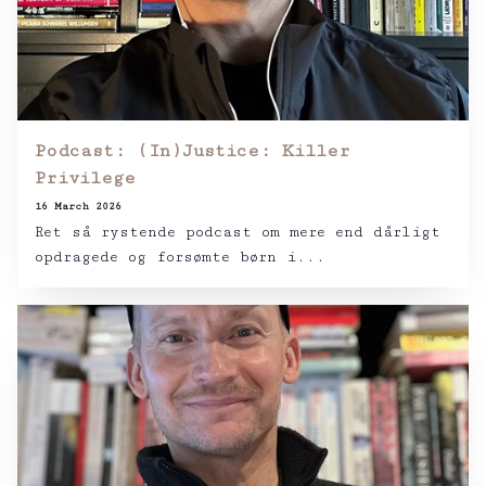
Podcast: (In)Justice: Killer
Privilege
16 March 2026
Ret så rystende podcast om mere end dårligt
opdragede og forsømte børn i...