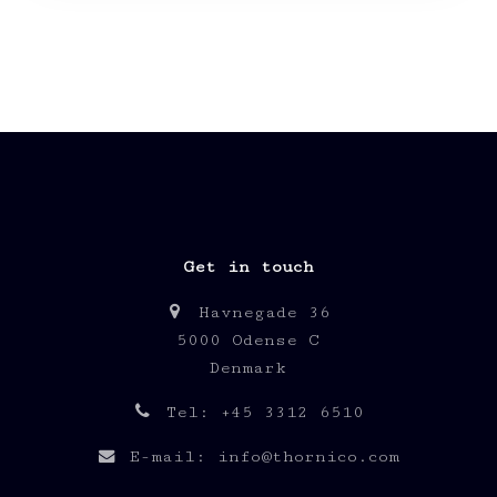
Get in touch
Havnegade 36
5000 Odense C
Denmark
Tel: +45 3312 6510
E-mail: info@thornico.com