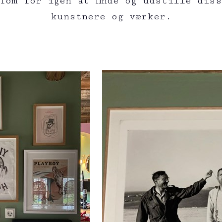
Tom for igen at finde og udstille dis
kunstnere og værker.