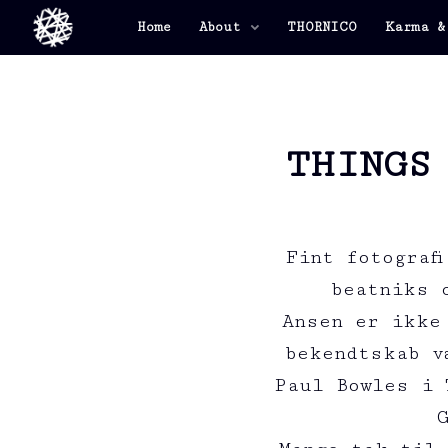
Home
About
THORNICO
Karma &
THINGS
Fint fotograf
beatniks 
Ansen er ikke
bekendtskab v
Paul Bowles i 