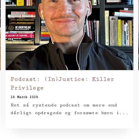
Podcast: (In)Justice: Killer
Privilege
16 March 2026
Ret så rystende podcast om mere end
dårligt opdragede og forsømte børn i...