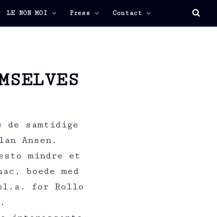
LE NON MOI
Press
Contact
MSELVES
e de samtidige
lan Ansen.
esto mindre et
uac, boede med
bl.a. for Rollo
.