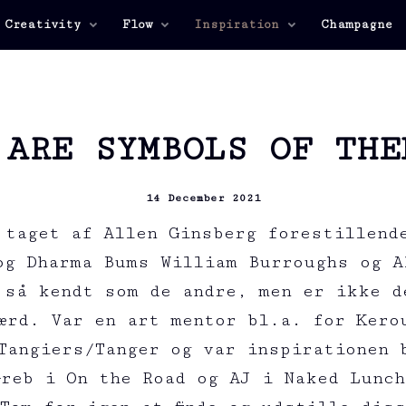
 Creativity
Flow
Inspiration
Champagne
 ARE SYMBOLS OF THE
14 December 2021
i taget af Allen Ginsberg forestillend
og Dharma Bums William Burroughs og A
 så kendt som de andre, men er ikke d
ærd. Var en art mentor bl.a. for Kero
Tangiers/Tanger og var inspirationen 
Greb i On the Road og AJ i Naked Lunch