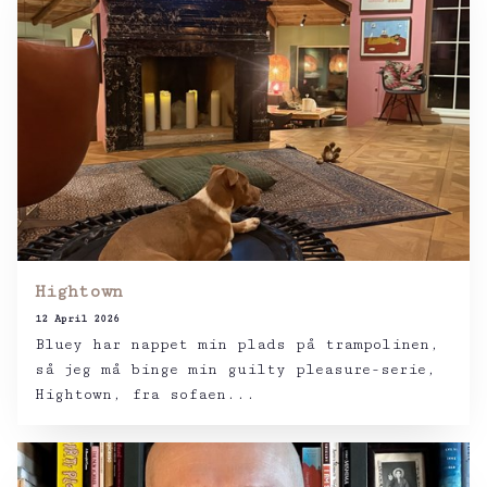
Hightown
12 April 2026
Bluey har nappet min plads på trampolinen,
så jeg må binge min guilty pleasure-serie,
Hightown, fra sofaen...