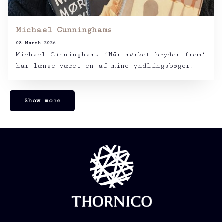
Michael Cunninghams
08 March 2026
Michael Cunninghams ‘Når mørket bryder frem‘
har længe været en af mine yndlingsbøger.
Show more