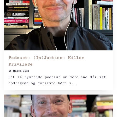
Podcast: (In)Justice: Killer
Privilege
16 March 2026
Ret så rystende podcast om mere end dårligt
opdragede og forsømte børn i...