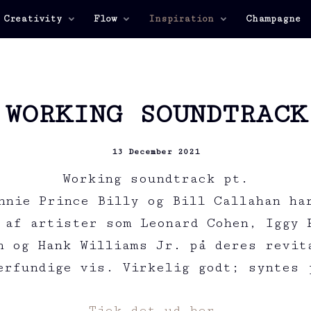
 Creativity
Flow
Inspiration
Champagne
WORKING SOUNDTRACK
13 December 2021
Working soundtrack pt.
nnie Prince Billy og Bill Callahan ha
s af artister som Leonard Cohen, Iggy 
h og Hank Williams Jr. på deres revit
erfundige vis. Virkelig godt; syntes 
Tjek det ud her.