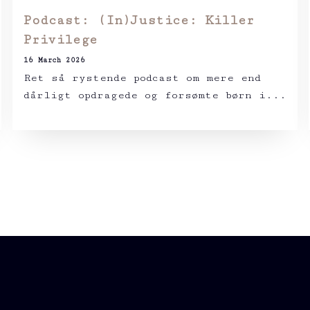
Podcast: (In)Justice: Killer
Privilege
16 March 2026
Ret så rystende podcast om mere end
dårligt opdragede og forsømte børn i...