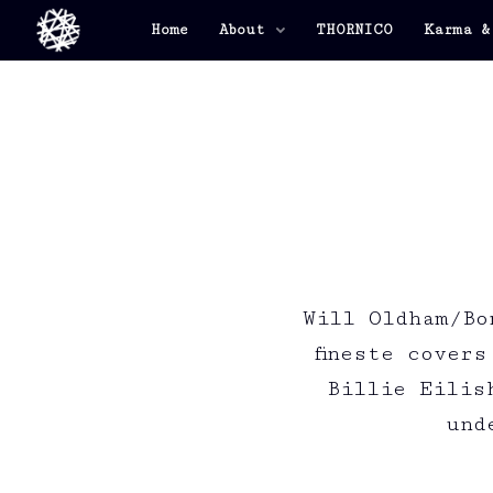
Home
About
THORNICO
Karma &
Will Oldham/Bo
fineste cover
Billie Eilis
und