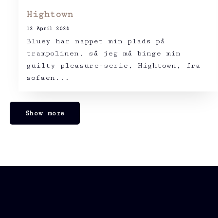
Hightown
12 April 2026
Bluey har nappet min plads på
trampolinen, så jeg må binge min
guilty pleasure-serie, Hightown, fra
sofaen...
Show more