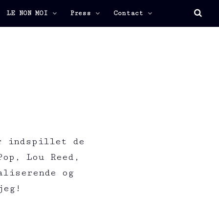
LE NON MOI
Press
Contact
r indspillet de
Pop, Lou Reed,
aliserende og
jeg!