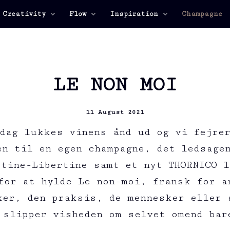
 Creativity
Flow
Inspiration
Champagne
LE NON MOI
11 August 2021
dag lukkes vinens ånd ud og vi fejre
n til en egen champagne, det ledsage
rtine-Libertine samt et nyt THORNICO l
for at hylde Le non-moi, fransk for a
ker, den praksis, de mennesker eller 
 slipper visheden om selvet omend bar