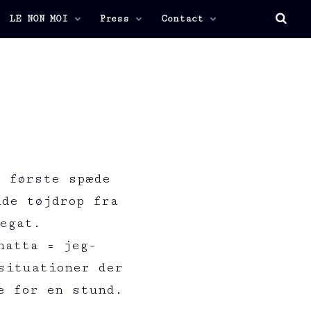
LE NON MOI
Press
Contact
r første spæde
nde tøjdrop fra
egat.
natta = jeg-
situationer der
e for en stund.