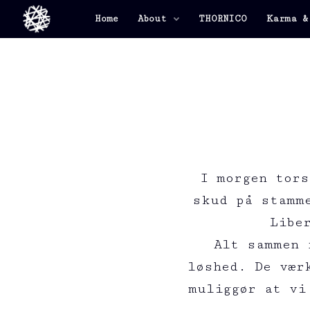
Home
About
THORNICO
Karma &
I morgen tors
skud på stamme
Libe
Alt sammen 
løshed. De vær
muliggør at vi