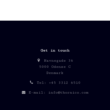
Get in touch
Havnegade 36
5000 Odense C
Denmark
Tel: +45 3312 6510
E-mail: info@thornico.com