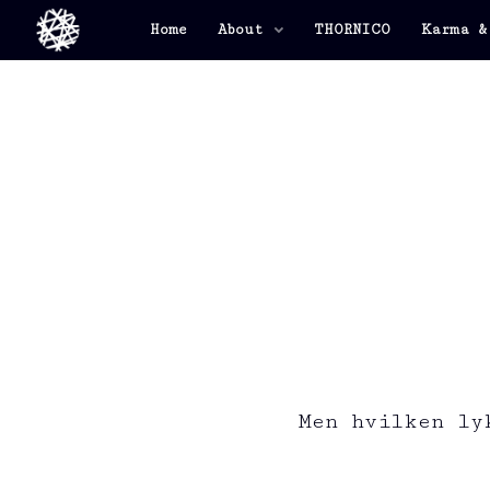
Home
About
THORNICO
Karma &
Men hvilken ly